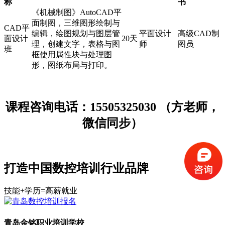
称
书
《机械制图》AutoCAD平
面制图，三维图形绘制与
CAD平
编辑，绘图规划与图层管
平面设计
高级CAD制
面设计
20天
理，创建文字，表格与图
师
图员
班
框使用属性块与处理图
形，图纸布局与打印。
课程咨询电话：15505325030 （方老师，
微信同步）
打造中国数控培训行业品牌
技能+学历=高薪就业
青岛金铭职业培训学校