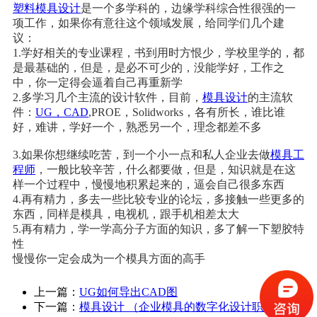
塑料模具设计
是一个多学科的，边缘学科综合性很强的一
项工作，如果你有意往这个领域发展，给同学们几个建
议：
1.学好相关的专业课程，书到用时方恨少，学校里学的，都
是最基础的，但是，是必不可少的，没能学好，工作之
中，你一定得会逼着自己再重新学
2.多学习几个主流的设计软件，目前，
模具设计
的主流软
件：
UG，CAD
,PROE，Solidworks，各有所长，谁比谁
好，难讲，学好一个，熟悉另一个，理念都差不多
3.如果你想继续吃苦，到一个小一点和私人企业去做
模具工
程师
，一般比较辛苦，什么都要做，但是，知识就是在这
样一个过程中，慢慢地积累起来的，逼会自己很多东西
4.再有精力，多去一些比较专业的论坛，多接触一些更多的
东西，同样是模具，电视机，跟手机相差太大
5.再有精力，学一学高分子方面的知识，多了解一下塑胶特
性
慢慢你一定会成为一个模具方面的高手
上一篇：
UG如何导出CAD图
下一篇：
模具设计 （企业模具的数字化设计职业）