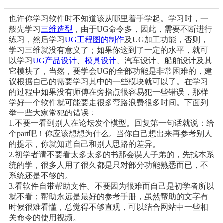
也许你学习软件时不知道该从哪里着手学起。学习时，一
般先学习
三维造型
，由于UG命令多，因此，需要不断进行
练习，然后学习
UG工程图的制作
及UG加工功能，否则，
学习三维就没有意义了；如果你这到了一定的水平，就可
以学习
UG产品设计
、
模具设计
、汽车设计
、船舶设计及其
它模块了，当然，要学会UG的全部功能是非常困难的，建
议根据自己的需要学习其中的一些模块就可以了。在学习
的过程中如果没有师傅在旁指点很容易犯一些错误，那样
学好一个软件就可能要走很多弯路浪费很多时间。下面列
举一些大家常犯的错误：
1.不要一看到别人在论坛发个模型。回复第一句话就说：给
个part吧！你应该想想为什么。当你自己想出来再参考别人
的提示，你就知道自己和别人思路的差异。
2.初学者请不要看太多太多的书那会误人子弟的，先找本系
统的学，很多人用了很久都是只对部分功能熟悉而已，不
系统还是不够的。
3.看软件自带帮助文件。不要因为很难而自己是初学者所以
就不看；帮助永远是最好的参考手册，虽然帮助的文字有
时候很难看懂，总觉得不够直观，可以结合网站中一些相
关命令的使用视频。