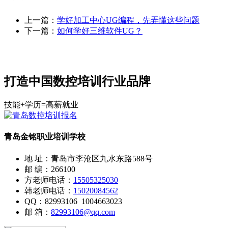
上一篇：
学好加工中心UG编程，先弄懂这些问题
下一篇：
如何学好三维软件UG？
打造中国数控培训行业品牌
技能+学历=高薪就业
青岛金铭职业培训学校
地 址：青岛市李沧区九水东路588号
邮 编：266100
方老师电话：
15505325030
韩老师电话：
15020084562
QQ：82993106 1004663023
邮 箱：
82993106@qq.com