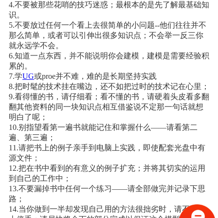
4.不要被那些花哨的技巧迷惑；最根本的是先了解最基础知
识。
5.不要放过任何一个看上去很简单的小问题--他们往往并不
那么简单，或者可以引伸出很多知识点；不会举一反三你
就永远学不会。
6.知道一点东西，并不能说明你会建模，建模是需要经验积
累的。
7.学
UG
或proe并不难，难的是长期坚持实践
8.把时髦的技术挂在嘴边，还不如把过时的技术记在心里；
9.看得懂的书，请仔细看；看不懂的书，请硬着头皮
看多翻
翻其他资料的同一块知识点相互借鉴说不定那一句话就想
明白了呢；
10.别指望看第一遍书就能记住和掌握什么——请看第二
遍、第三遍；
11.请把书上的例子亲手到电脑上实践，即使配套光盘中有
源文件；
12.把在书中看到的有意义的例子扩充；并将其切实的运用
到自己的工作中；
13.不要漏掉书中任何一个练习——请全部做完并记录下思
路；
14.当你做到一半却发现自己用的方法很拙劣时，请不要马