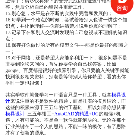
上停手；请尽快将余下的部分完成以保证这个模型的完
整，然后分析自己的错误并重新工作。
15.别心急，水平是在不断的实践中完善和发展的；
16.每学到一个难点的时候，尝试着给别人也讲一讲这个知
识点，并让他理解----你能讲清楚才说明你真的理解了；
17.记录下在和别人交流时发现的自己忽视或不理解的知识
点；
18.保存好你做过的所有的模型文件----那是你最好的积累之
一；
19.对于网络，还是希望大家能多利用一下，很多问题不是
非要到论坛来问的，首先你要学会自己找答案，比如
google、百度都是很好的搜索引擎，你只要输入关键字就能
找到很多相关资料，别老是等待别人给你希望，看的出你
平时一定也很懒！
其实学软件就像学习一种语言只是一种工具，就拿
模具设
计
来说注重的不是软件的精通，而是扎实的模具结论，而
这些的积累来源于三五年的钳工基础，所以如果你想从事
模具设计
=三五年钳工+
AutoCAD的精通+UG
的粗懂+机
遇，才有可能的。不是单一软件就能解决的。无论在那个
行业关键在于一个人的思路，不能一味的模仿，有了思路
才有了创新的源泉。