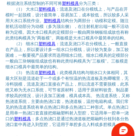
根据浇注系统型制的不同可将
塑料模具
分为三类：
（1） 大水口
塑料模具
：流道及浇口在分模线上，与产品在开
模时一起脱模，设计最简单，容易加工，成本较低，所以较多人采
用大水口系统作业。
塑料模具
结构分为两部分：动模和定模。随注
射机活动部分为动模（多为顶出侧），在注射机射出端一般不活动
称为定模。因大水口模具的定模部分一般由两块钢板组成故也有称
此类结构模具为"两板模"。两板模是大水口模具中最简单的结构。
（2） 细水口
塑料模具
：流道及浇口不在分模线上，一般直接
在产品上，所以要设计多一组水口分模线，设计较为复杂，加工较
困难，一般要视产品要求而选用细水口统。细水口模具的定模部分
一般由三块钢板组成故也有称此类结构模具为"三板模"。三板模是
细水口模具中最简单的结构。
（3） 热流道
塑料模具
：此类模具结构与细水口大体相同，其
最大区别是流道处于一个或多个有恒温的热流道板及热唧嘴里，无
冷料脱模，流道及浇口直接在产品上，所以流道不需要脱模，此系
统又称为无水口系统，可节省原材料，适用于原材料较贵、制品要
求较高的情况，设计及加工困难，模具成本高。 热流道系统，又称
热浇道系统，主要由热浇口套，热浇道板，温控电箱构成。我们常
见的热流道系统有单点热浇口和多点热浇口二种形式。单点热浇口
是用单一热浇口套直接把熔融塑料射入型腔，它适用单一腔单一浇
口的
塑料模具
；多点热浇口是通过热浇道板把熔融料分枝到各分热
浇口套中再进入到型腔，它适用于单腔多点入料或多腔模具。