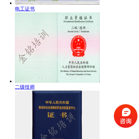
电工证书
二级技师