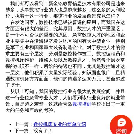
我们都可以看到，新金铭教育信息技术有限公司是越来
越多，从事数控行业的人也是越来越多，这么多的人和院
校，执着于这一行业，那该行业的发展前景究竟怎样？
在发达国家，数控技术已经被普遍的应用，而我国在这
方面还有很大的差距，究其原因，数控人才的严重匮乏，
是一个不可否认的重要的原因。急需数控人才的地区和企
业主要集中在沿海经济发达地区的国有大中型企业，特别
是军工企业和国家重大装备制造企业。对于数控人才的需
求主要有三个层次，分别是数控操作技工、数控编程员和
数控机床维护、维修人员以及数控通才，当然每个层次掌
握的知识不一样，所给的待遇也不同，尤其是数控通才这
一层次，他们积累了大量实际经验，知识面也很广，且精
通数控机床方方面面，他们的待遇多达30万元，甚至超过
了博士。
从以上可知，我国的数控行业有很大的发展空间，并且
这一行业也急需专业人才，人们看到该行业良好的就业前
景，自是趋之若鹜，这就给青岛
数控培训
学校提出了一重
大的任务和严峻的考验。
上一篇：
数控机床专业的简单介绍
下一篇：没有了！