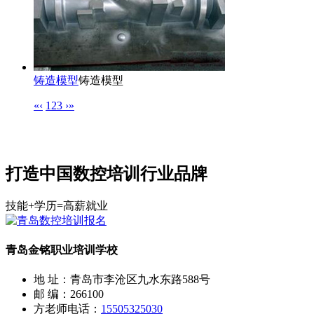
铸造模型
铸造模型
«
‹
1
2
3
›
»
打造中国数控培训行业品牌
技能+学历=高薪就业
青岛金铭职业培训学校
地 址：青岛市李沧区九水东路588号
邮 编：266100
方老师电话：
15505325030